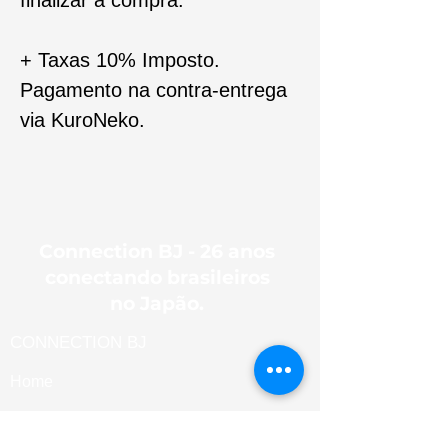
+ Taxas 10% Imposto.
Pagamento na contra-entrega
via KuroNeko.
Connection BJ - 26 anos
conectando brasileiros
no Japão.
CONNECTION BJ
Home
ÁREA DO CLIENTE