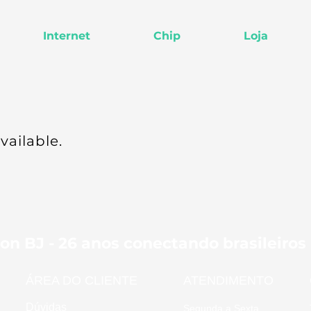
Internet
Chip
Loja
vailable.
on BJ - 26 anos conectando brasileiros
ÁREA DO CLIENTE
ATENDIMENTO
Dúvidas
Segunda a Sexta,