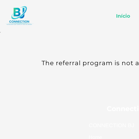
Início
The referral program is not a
Connecti
CONNECTION BJ
Home