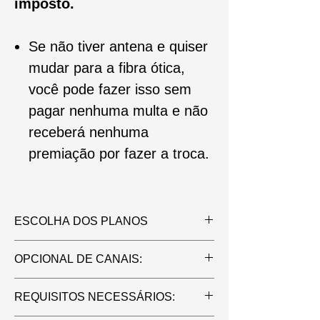
imposto.
Se não tiver antena e quiser
mudar para a fibra ótica,
você pode fazer isso sem
pagar nenhuma multa e não
receberá nenhuma
premiação por fazer a troca.
ESCOLHA DOS PLANOS
MENSALIDADE :
OPCIONAL DE CANAIS:
3GB ¥980
30GB ¥1.990
Canais ao Vivo / Filmes / Seriados +
REQUISITOS NECESSÁRIOS:
60GB ¥2.990
¥1.000 por mês
100GB ¥3.990