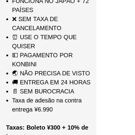
FUNCIONA NO JAP
Ã
O + 72
PA
Í
SES
❌
SEM TAXA DE
CANCELAMENTO
⏰
USE O TEMPO QUE
QUISER
💵
PAGAMENTO POR
KONBINI
🌏
NÃO PRECISA DE VISTO
🚚
ENTREGA EM 24 HORAS
📄
SEM BUROCRACIA
Taxa de adesão na contra
entrega ¥6.990
Taxas: Boleto ¥300 + 10% de