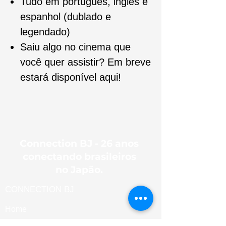
Tudo em português, inglês e
espanhol (dublado e
legendado)
Saiu algo no cinema que
você quer assistir? Em breve
estará disponível aqui!
Connection BJ - 26 anos
conectando brasileiros
no Japão.
CONNECTION BJ
Home