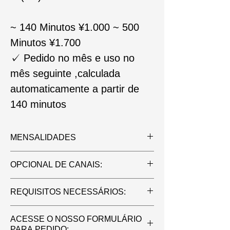
~
140 Minutos ¥1.000
~
500
Minutos ¥1.700
✓
Pedido no mês e uso no
mês seguinte ,calculada
automaticamente a partir de
140 minutos
MENSALIDADES
3GB ¥1.890
OPCIONAL DE CANAIS:
5GB ¥2.290
30GB ¥3.290
Canais ao Vivo / Filmes / Seriados +
REQUISITOS NECESSÁRIOS:
60GB ¥4.490
¥1.000 por mês
100GB ¥5.190
2 documentos com fotos
ILIMITADO ¥6.490+Canais ao
ACESSE O NOSSO FORMULÁRIO
Endereço completo para Envio
PARA PEDIDO: