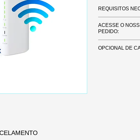
REQUISITOS NE
2 documentos c
ACESSE O NOSS
Endereço compl
PEDIDO:
Número de Tele
Horário para re
https://forms.wix
OPCIONAL DE CA
Canais ao Vivo / F
mês
NCELAMENTO