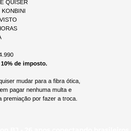
E QUISER
KONBINI
VISTO
HORAS
A
4.990
+ 10% de imposto.
quiser mudar para a fibra ótica,
 sem pagar nenhuma multa e
premiação por fazer a troca.
on BJ - 26 anos conectando brasileiros