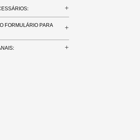
CESSÁRIOS:
om fotos
O FORMULÁRIO PARA
eto para Envio
fone de Contato no japão
ceber: manhã, tarde ou à noite
.com/f/7153679823200584271
NAIS:
ilmes / Seriados +¥1.000 por