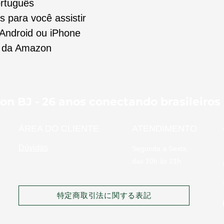
ortuguês
s para você assistir
 Android ou iPhone
k da Amazon
on BJ - 26 anos conectando brasileiros
ÁREA DO CLIENTE
ATENDIMENTO
Dúvidas
Segunda a Sexta,
das 10h às 21h
特定商取引法に関する表記