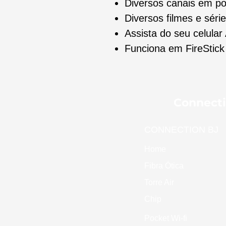
Diversos canais em p
Diversos filmes e série
Assista do seu celular
Funciona em FireStic
Connecti
CONNECTION BJ
Home
Fibra Ótica
Torre Air
Chip
Pocket Wi-fi