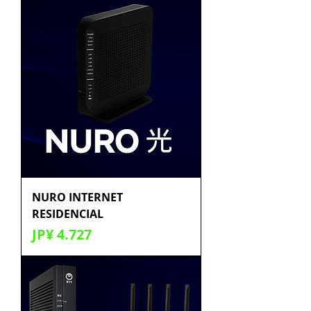
NURO INTERNET
RESIDENCIAL
Preço
JP¥ 4.727