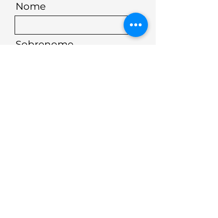
Nome
definidas pelas operadoras e
pela NTT.
Sobrenome
Telefone
E-mail
Enviar