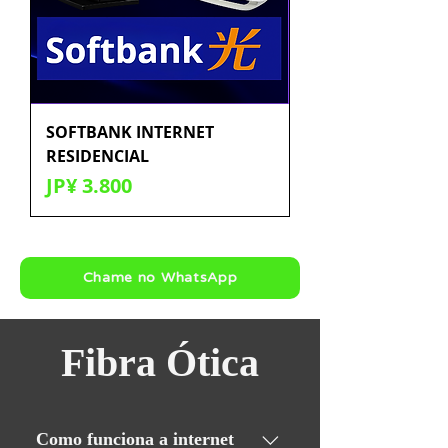
SOFTBANK INTERNET
RESIDENCIAL
Preço
JP¥ 3.800
Chame no WhatsApp
Fibra Ótica
Como funciona a internet