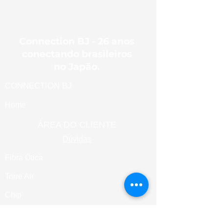
Connection BJ - 26 anos
conectando brasileiros
no Japão.
CONNECTION BJ
Home
ÁREA DO CLIENTE
Dúvidas
Fibra Ótica
Torre Air
Chip
Pocket Wi-fi