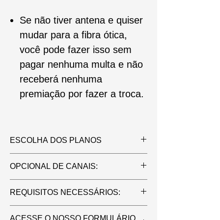
Se não tiver antena e quiser
mudar para a fibra ótica,
você pode fazer isso sem
pagar nenhuma multa e não
receberá nenhuma
premiação por fazer a troca.
ESCOLHA DOS PLANOS
MENSALIDADE :
OPCIONAL DE CANAIS:
3GB ¥980
30GB ¥1.990
Canais ao Vivo / Filmes / Seriados +
REQUISITOS NECESSÁRIOS:
60GB ¥2.990
¥1.000 por mês
100GB ¥3.990
2 documentos com fotos
ILIMITADO ¥4.990+
Canais ao
ACESSE O NOSSO FORMULÁRIO