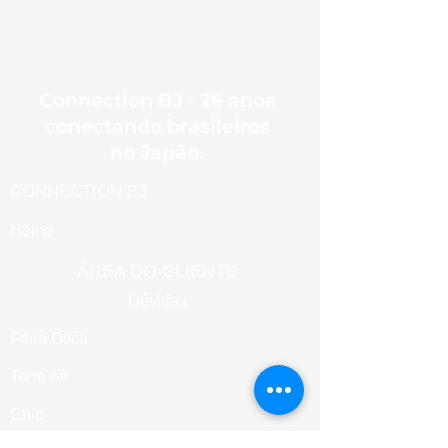
Connection BJ - 26 anos
conectando brasileiros
no Japão.
CONNECTION BJ
Home
ÁREA DO CLIENTE
Dúvidas
Fibra Ótica
Torre Air
Chip