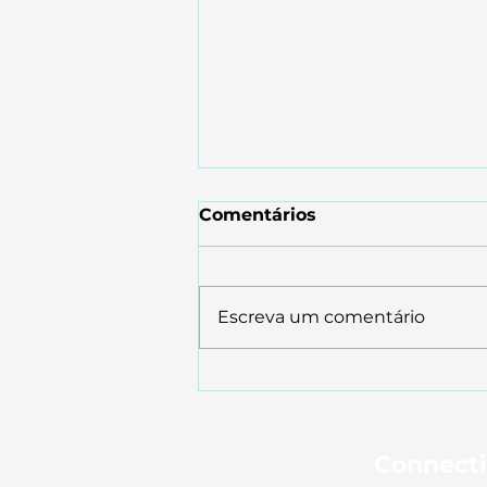
Comentários
Escreva um comentário
Como Entrar no Mercado
Japonês para Empresas:
Guia Prático para
Expansão
Connecti