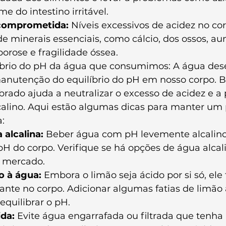
e do intestino irritável.
comprometida:
 Níveis excessivos de acidez no c
de minerais essenciais, como cálcio, dos ossos, a
porose e fragilidade óssea.
íbrio do pH da água que consumimos: A água d
manutenção do equilíbrio do pH em nosso corpo. 
rado ajuda a neutralizar o excesso de acidez e 
alino. Aqui estão algumas dicas para manter um
:
alcalina: 
Beber água com pH levemente alcalino
 pH do corpo. Verifique se há opções de água alcal
o mercado.
o à água: 
Embora o limão seja ácido por si só, el
izante no corpo. Adicionar algumas fatias de limão
equilibrar o pH.
ida:
 Evite água engarrafada ou filtrada que tenh