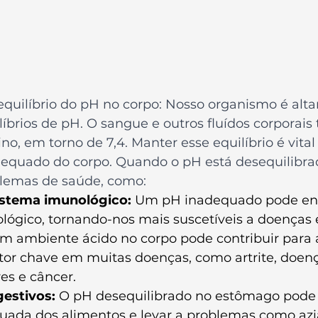
equilíbrio do pH no corpo: Nosso organismo é alt
líbrios de pH. O sangue e outros fluídos corporai
no, em torno de 7,4. Manter esse equilíbrio é vital
quado do corpo. Quando o pH está desequilibrad
blemas de saúde, como:
istema imunológico:
 Um pH inadequado pode enf
lógico, tornando-nos mais suscetíveis a doenças e
m ambiente ácido no corpo pode contribuir para 
ator chave em muitas doenças, como artrite, doen
es e câncer.
estivos: 
O pH desequilibrado no estômago pode a
uada dos alimentos e levar a problemas como azia