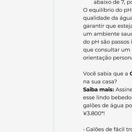
abaixo de 7, p
O equilíbrio do pH
qualidade da águ
garantir que este
um ambiente saudá
do pH são passos 
que consultar um 
orientação persona
Você sabia que a 
na sua casa? 
Saiba mais:
 Assin
esse lindo bebedo
galões de água po
¥3.800*!
• Galões de fácil t