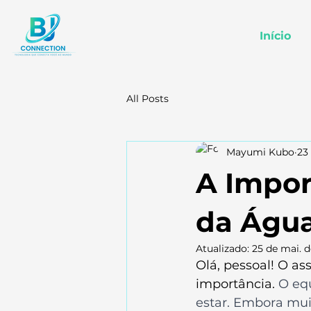
Início
All Posts
Mayumi Kubo
23
A Impor
da Água
Atualizado:
25 de mai. 
Olá, pessoal! O as
importância. 
O equ
estar. Embora mui