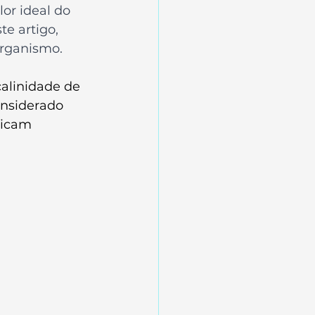
or ideal do 
e artigo, 
organismo.
alinidade de 
onsiderado 
dicam 