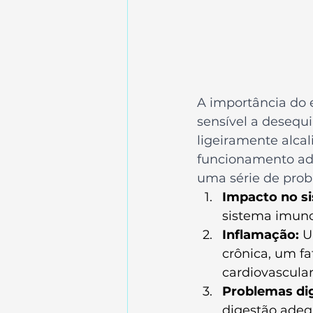
A importância do 
sensível a desequi
ligeiramente alcali
funcionamento ade
uma série de pro
Impacto no s
sistema imuno
Inflamação: 
U
crônica, um f
cardiovascular
Problemas dig
digestão adeq