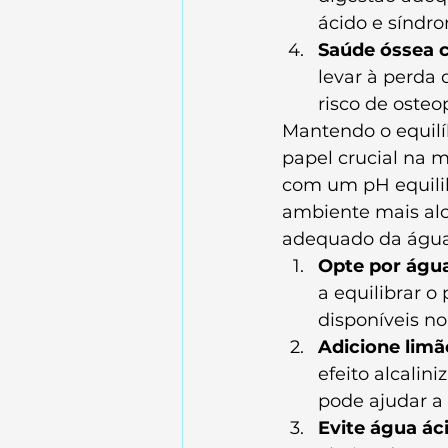
ácido e síndrom
Saúde óssea 
levar à perda 
risco de osteo
Mantendo o equil
papel crucial na 
com um pH equilib
ambiente mais alc
adequado da água
Opte por água 
a equilibrar o
disponíveis n
Adicione limã
efeito alcalin
pode ajudar a 
Evite água ác