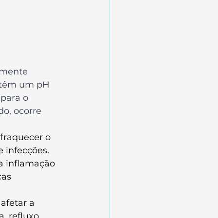
amente 
s têm um pH 
 para o 
o, ocorre 
raquecer o 
 infecções.
a inflamação 
ças 
fetar a 
, refluxo 