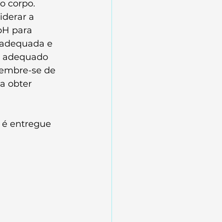
o corpo.
iderar a 
pH para 
 adequada e 
o adequado 
Lembre-se de 
a obter 
 é entregue 