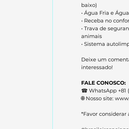
baixo)
• Água Fria e Águ
• Receba no confo
• Trava de seguran
animais
• Sistema autolim
Deixe um comentár
interessado!
FALE CONOSCO:
☎ WhatsApp +81 (
🌐 Nosso site: ww
*Favor considerar 