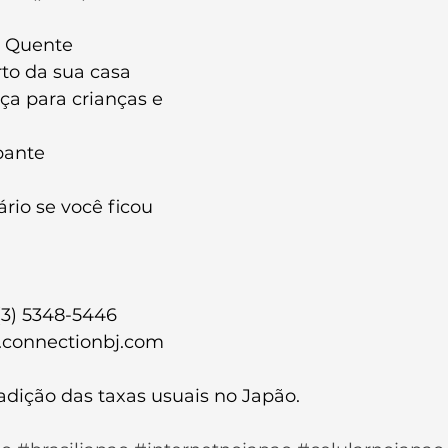
a Quente
rto da sua casa
ça para crianças e 
pante
io se você ficou 
3) 5348-5446
w.connectionbj.com
adição das taxas usuais no Japão.