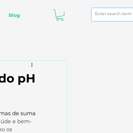
Blog
 do pH
, mas de suma 
saúde e bem-
o os 