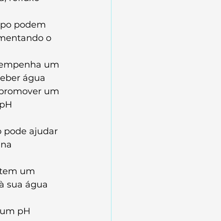
orpo podem 
umentando o 
esempenha um 
Beber água 
a promover um 
 pH 
 pode ajudar 
ina 
e tem um 
 à sua água 
a um pH 