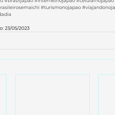
ao
#brasiljapao
#internetnojapao
#celularnojapao
rasileirosemaichi
#turismonojapao
#viajandonoj
dadia
o: 23/05/2023