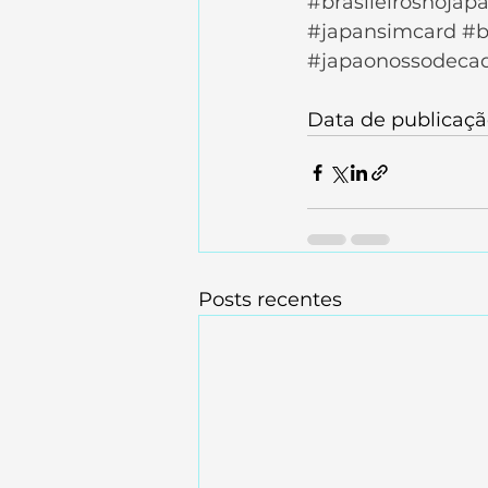
#brasileirosnojap
#japansimcard
#b
#japaonossodeca
Data de publicaçã
Posts recentes